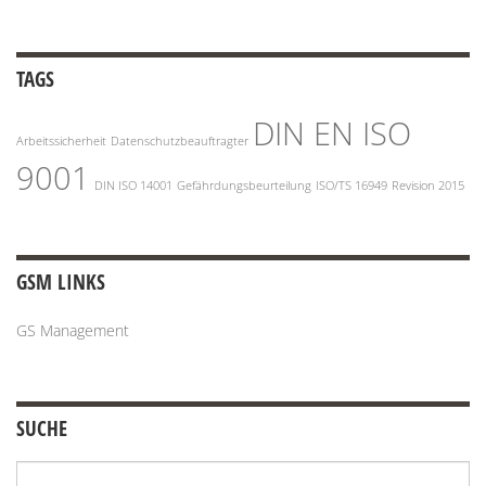
TAGS
DIN EN ISO
Arbeitssicherheit
Datenschutzbeauftragter
9001
DIN ISO 14001
Gefährdungsbeurteilung
ISO/TS 16949
Revision 2015
GSM LINKS
GS Management
SUCHE
Suchen