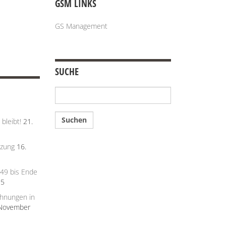
GSM LINKS
GS Management
SUCHE
Suchen
nach:
bleibt!
21.
tzung
16.
949 bis Ende
15
hnungen in
 November