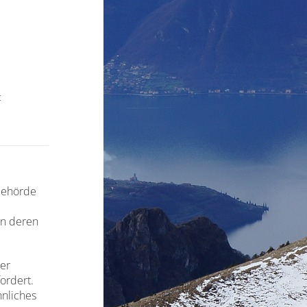
t
behörde
nn deren
er
ordert.
hnliches