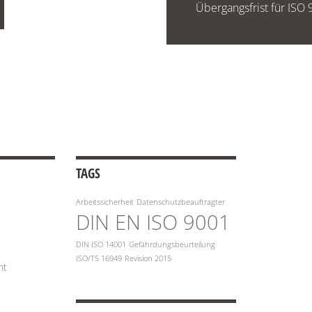
Übergangsfrist für ISO
TAGS
Arbeitssicherheit
Datenschutzbeauftragter
DIN EN ISO 9001
DIN ISO 14001
Gefährdungsbeurteilung
ISO/TS 16949
Revision 2015
nt