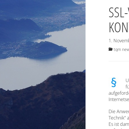
SSL
KON
1. Novem
tqm ne
U
f
aufgeford
Internets
Die Anwen
Technik“ 
Es ist da