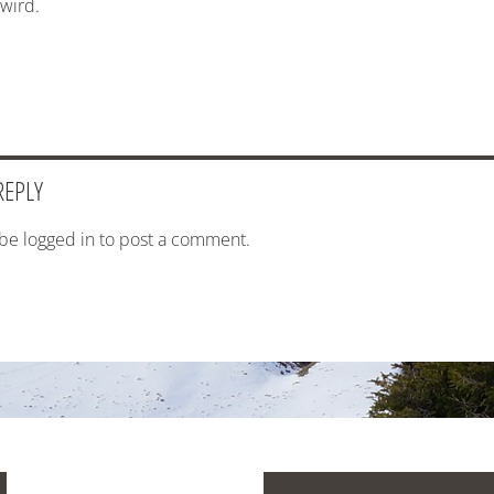
 wird.
REPLY
 be
logged in
to post a comment.