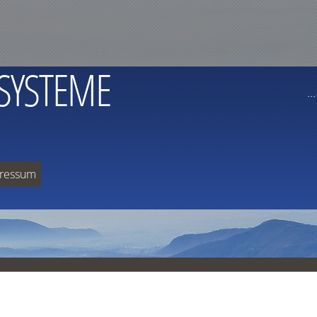
SYSTEME
..
ressum