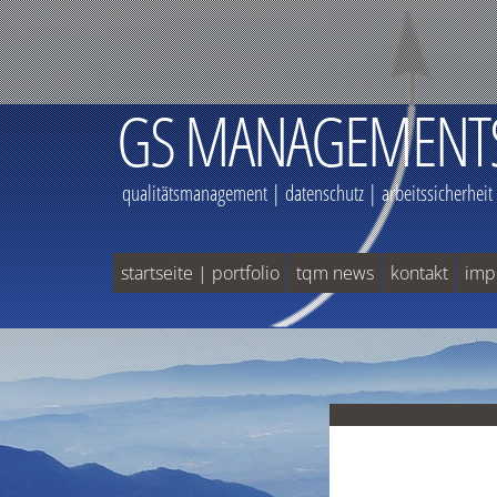
GS MANAGEMENT
qualitätsmanagement | datenschutz | arbeitssicherheit
startseite | portfolio
tqm news
kontakt
imp